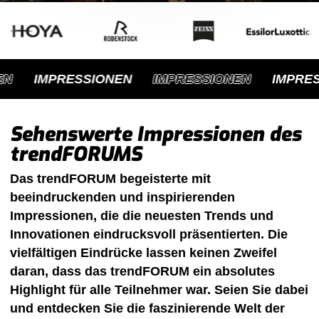
ab
jetzt
im
2-
N
IMPRESSIONEN
IMPRESSIONEN
IMPRES
Jahres-
Turnus
Sehenswerte Impressionen des
trendFORUMS
Das trendFORUM begeisterte mit
beeindruckenden und inspirierenden
Impressionen, die die neuesten Trends und
Innovationen eindrucksvoll präsentierten. Die
vielfältigen Eindrücke lassen keinen Zweifel
daran, dass das trendFORUM ein absolutes
Highlight für alle Teilnehmer war. Seien Sie dabei
und entdecken Sie die faszinierende Welt der