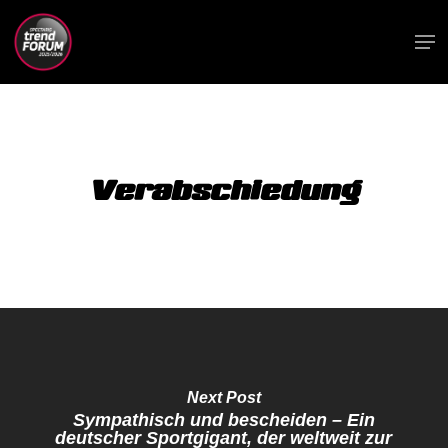
Skip
Me
to
main
content
Verabschiedung
Next Post
Sympathisch und bescheiden – Ein
deutscher Sportgigant, der weltweit zur